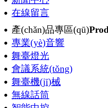
在線留言
產(chǎn)品專區(qū)
Prod
專業(yè)音響
舞臺燈光
會議系統(tǒng)
舞臺機(jī)械
無線話筒
智能中控