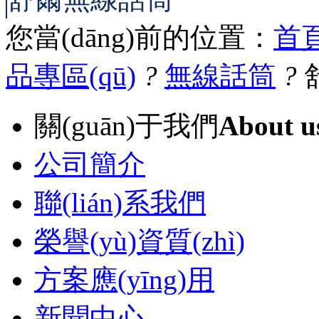
您當(dāng)前的位置：
首
品專區(qū)
?
無線話筒
?
關(guān)于我們
About u
公司簡介
聯(lián)系我們
榮譽(yù)資質(zhì)
方案應(yīng)用
新聞中心