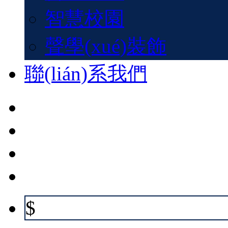
智慧校園
聲學(xué)裝飾
聯(lián)系我們
$