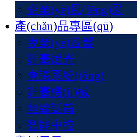
企業(yè)風(fēng)采
產(chǎn)品專區(qū)
專業(yè)音響
舞臺燈光
會議系統(tǒng)
舞臺機(jī)械
無線話筒
智能中控