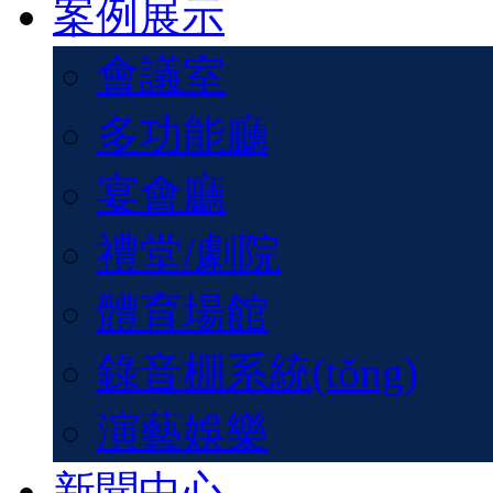
案例展示
會議室
多功能廳
宴會廳
禮堂/劇院
體育場館
錄音棚系統(tǒng)
演藝娛樂
新聞中心