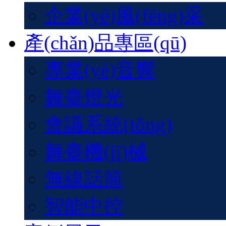
企業(yè)風(fēng)采
產(chǎn)品專區(qū)
專業(yè)音響
舞臺燈光
會議系統(tǒng)
舞臺機(jī)械
無線話筒
智能中控