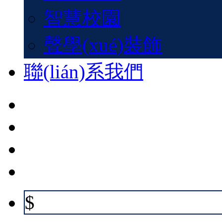
智慧校園
聲學(xué)裝飾
聯(lián)系我們
$