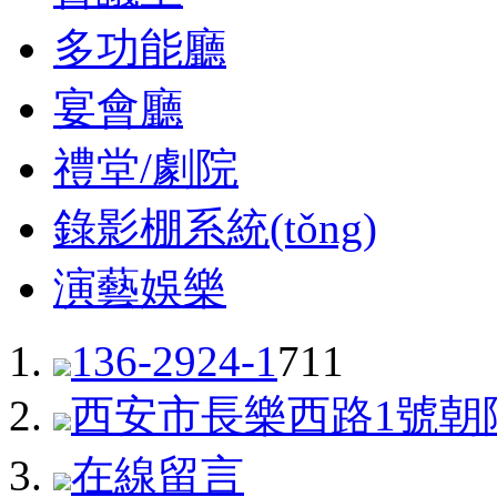
多功能廳
宴會廳
禮堂/劇院
錄影棚系統(tǒng)
演藝娛樂
136-2924-1
711
西安市長樂西路1號朝陽
在線留言