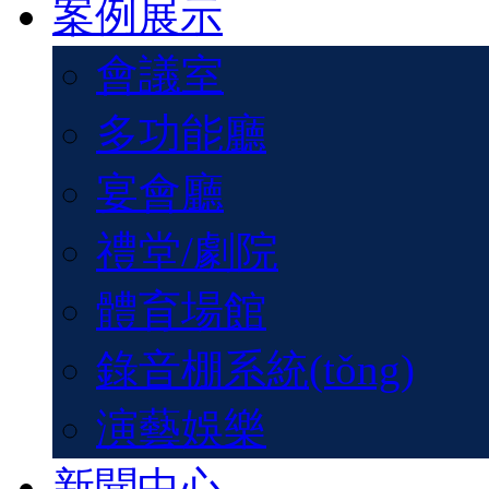
案例展示
會議室
多功能廳
宴會廳
禮堂/劇院
體育場館
錄音棚系統(tǒng)
演藝娛樂
新聞中心