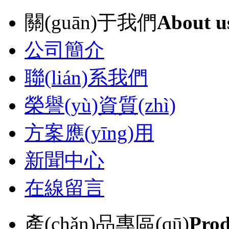
關(guān)于我們
About u
公司簡介
聯(lián)系我們
榮譽(yù)資質(zhì)
方案應(yīng)用
新聞中心
在線留言
產(chǎn)品專區(qū)
Prod