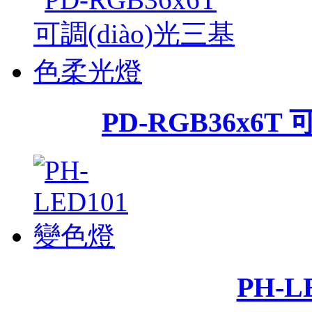
PD-RGB36x6T
PH-L