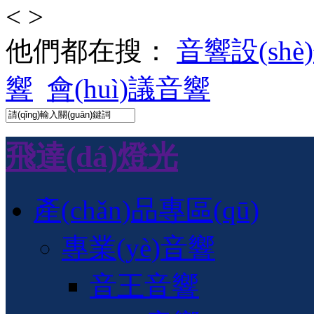
<
>
他們都在搜：
音響設(shè
響
會(huì)議音響
飛達(dá)燈光
產(chǎn)品專區(qū)
專業(yè)音響
音王音響