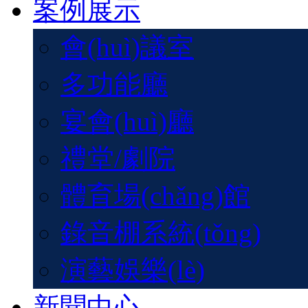
案例展示
會(huì)議室
多功能廳
宴會(huì)廳
禮堂/劇院
體育場(chǎng)館
錄音棚系統(tǒng)
演藝娛樂(lè)
新聞中心