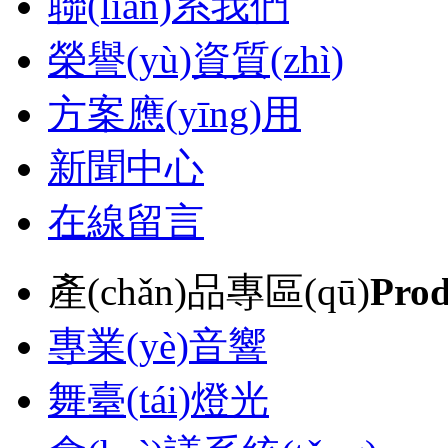
聯(lián)系我們
榮譽(yù)資質(zhì)
方案應(yīng)用
新聞中心
在線留言
產(chǎn)品專區(qū)
Prod
專業(yè)音響
舞臺(tái)燈光