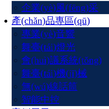
企業(yè)風(fēng)采
產(chǎn)品專區(qū)
專業(yè)音響
舞臺(tái)燈光
會(huì)議系統(tǒng)
舞臺(tái)機(jī)械
無(wú)線話筒
智能中控