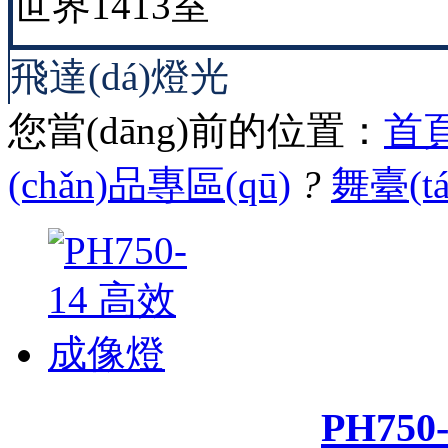
世界1413室
飛達(dá)燈光
您當(dāng)前的位置：
首頁
(chǎn)品專區(qū)
?
舞臺(t
PH75