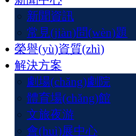
新聞資訊
常見(jiàn)問(wèn)題
榮譽(yù)資質(zhì)
解決方案
劇場(chǎng)劇院
體育場(chǎng)館
文旅夜游
會(huì)展中心