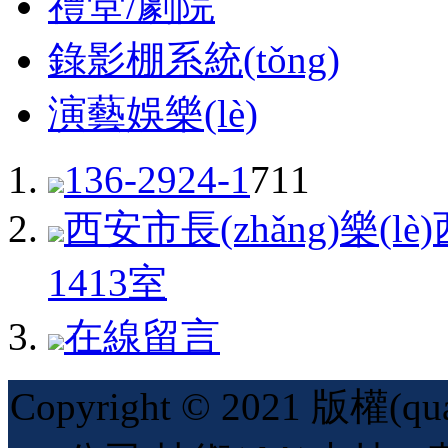
禮堂/劇院
錄影棚系統(tǒng)
演藝娛樂(lè)
136-2924-1
711
西安市長(zhǎng)樂(lè
1413室
在線留言
Copyright © 2021 