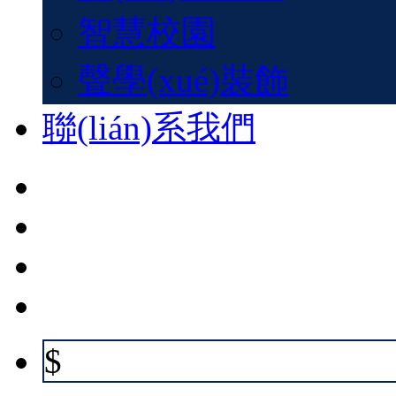
智慧校園
聲學(xué)裝飾
聯(lián)系我們
$