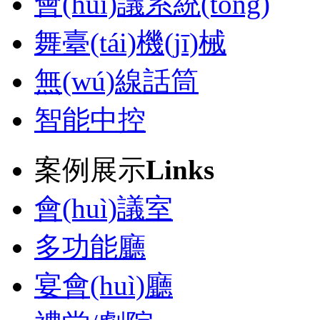
會(huì)議系統(tǒng)
舞臺(tái)機(jī)械
無(wú)線話筒
智能中控
案例展示
Links
會(huì)議室
多功能廳
宴會(huì)廳