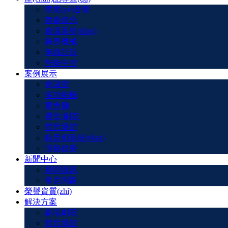
專業(yè)音響
舞臺燈光
會議系統(tǒng)
舞臺機械
無線話筒
智能中控
案例展示
會議室
多功能廳
宴會廳
禮堂/劇院
體育場館
錄音棚系統(tǒng)
演藝娛樂
新聞中心
新聞資訊
常見問題
榮譽資質(zhì)
解決方案
劇場劇院
體育場館