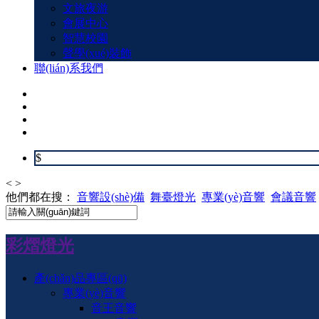
文旅夜游
會展中心
智慧校園
聲學(xué)裝飾
聯(lián)系我們
$
<
>
他們都在搜：
音響設(shè)備
舞臺燈光
專業(yè)音響
會議音響
彩熠燈光
產(chǎn)品專區(qū)
專業(yè)音響
音王音響