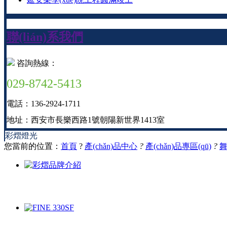
聯(lián)系我們
咨詢熱線：
029-8742-5413
電話：136-2924-1711
地址：西安市長樂西路1號朝陽新世界1413室
彩熠燈光
您當前的位置：
首頁
?
產(chǎn)品中心
?
產(chǎn)品專區(qū)
?