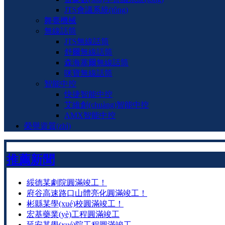
JTS會議系統(tǒng)
舞臺機械
無線話筒
JTS無線話筒
舒爾無線話筒
森海塞爾無線話筒
咪寶無線話筒
智能中控
快捷智能中控
艾維創(chuàng)智能中控
AMX智能中控
榮譽資質(zhì)
推薦新聞
綏德某劇院圓滿竣工！
府谷高速路口山體亮化圓滿竣工！
彬縣某學(xué)校圓滿竣工！
宏基藥業(yè)工程圓滿竣工
延安某學(xué)院工程圓滿竣工