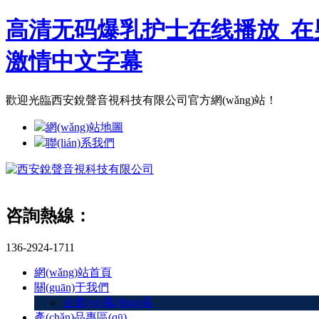
高清无码爆乳护士在线播放_在
激情中文字幕
歡迎光臨西安銳聲音視科技有限公司官方網(wǎng)站！
網(wǎng)站地圖
聯(lián)系我們
咨詢熱線：
136-2924-1711
網(wǎng)站首頁
關(guān)于我們
企業(yè)風(fēng)采
產(chǎn)品專區(qū)