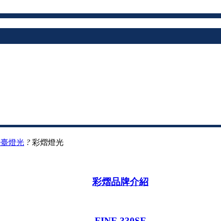
舞臺燈光
?
彩熠燈光
彩熠品牌介紹
FINE 330SF