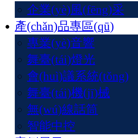
企業(yè)風(fēng)采
產(chǎn)品專區(qū)
專業(yè)音響
舞臺(tái)燈光
會(huì)議系統(tǒng)
舞臺(tái)機(jī)械
無(wú)線話筒
智能中控