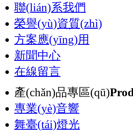
聯(lián)系我們
榮譽(yù)資質(zhì)
方案應(yīng)用
新聞中心
在線留言
產(chǎn)品專區(qū)
Prod
專業(yè)音響
舞臺(tái)燈光