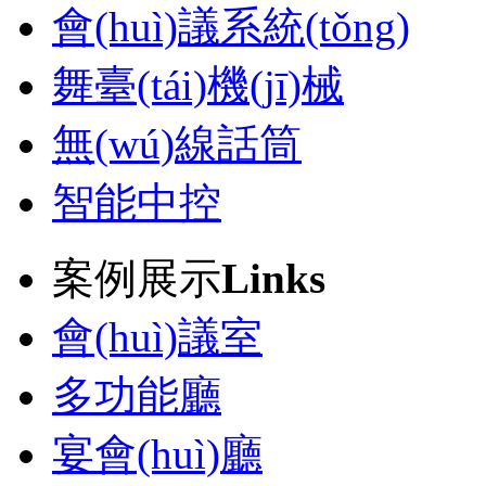
會(huì)議系統(tǒng)
舞臺(tái)機(jī)械
無(wú)線話筒
智能中控
案例展示
Links
會(huì)議室
多功能廳
宴會(huì)廳