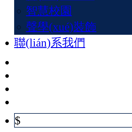
智慧校園
聲學(xué)裝飾
聯(lián)系我們
$