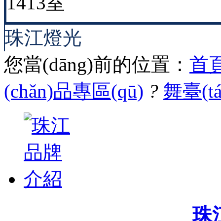
1413室
珠江燈光
您當(dāng)前的位置：
首頁
(chǎn)品專區(qū)
?
舞臺(t
珠