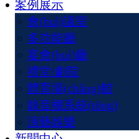
案例展示
會(huì)議室
多功能廳
宴會(huì)廳
禮堂/劇院
體育場(chǎng)館
錄音棚系統(tǒng)
演藝娛樂
新聞中心