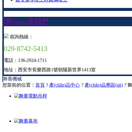
聯(lián)系我們
咨詢熱線：
029-8742-5413
電話：136-2924-1711
地址：西安市長樂西路1號朝陽新世界1413室
舞臺機械
您當前的位置：
首頁
?
產(chǎn)品中心
?
產(chǎn)品專區(qū)
?