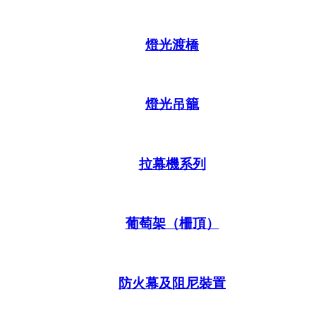
燈光渡橋
燈光吊籠
拉幕機系列
葡萄架（柵頂）
防火幕及阻尼裝置