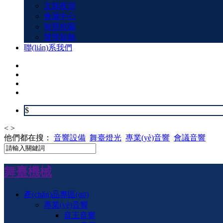
文旅夜游
會展中心
智慧校園
聲學裝飾
聯(lián)系我們
$
<
>
他們都在搜：
音響設備
舞臺燈光
專業(yè)音響
會議音響
舞臺機械
產(chǎn)品專區(qū)
專業(yè)音響
音王音響