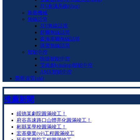
JTS會議系統(tǒng)
舞臺機械
無線話筒
JTS無線話筒
舒爾無線話筒
森海塞爾無線話筒
咪寶無線話筒
智能中控
快捷智能中控
艾維創(chuàng)智能中控
AMX智能中控
榮譽資質(zhì)
推薦新聞
綏德某劇院圓滿竣工！
府谷高速路口山體亮化圓滿竣工！
彬縣某學校圓滿竣工！
宏基藥業(yè)工程圓滿竣工
延安某學院工程圓滿竣工