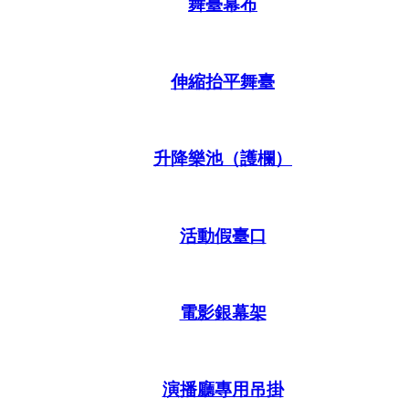
舞臺幕布
伸縮抬平舞臺
升降樂池（護欄）
活動假臺口
電影銀幕架
演播廳專用吊掛