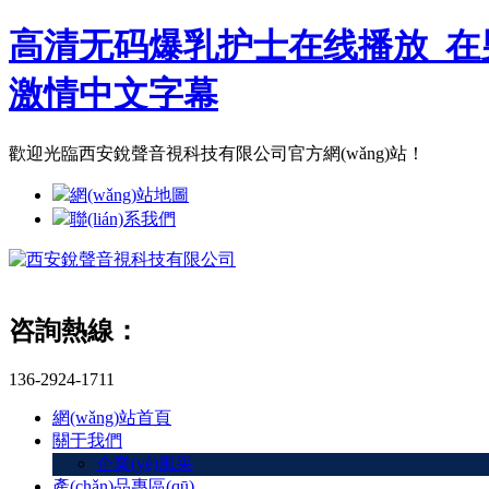
高清无码爆乳护士在线播放_在
激情中文字幕
歡迎光臨西安銳聲音視科技有限公司官方網(wǎng)站！
網(wǎng)站地圖
聯(lián)系我們
咨詢熱線：
136-2924-1711
網(wǎng)站首頁
關于我們
企業(yè)風采
產(chǎn)品專區(qū)