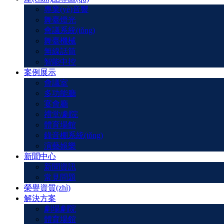
專業(yè)音響
舞臺燈光
會議系統(tǒng)
舞臺機械
無線話筒
智能中控
案例展示
會議室
多功能廳
宴會廳
禮堂/劇院
體育場館
錄音棚系統(tǒng)
演藝娛樂
新聞中心
新聞資訊
常見問題
榮譽資質(zhì)
解決方案
劇場劇院
體育場館