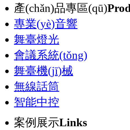
產(chǎn)品專區(qū)
Prod
專業(yè)音響
舞臺燈光
會議系統(tǒng)
舞臺機(jī)械
無線話筒
智能中控
案例展示
Links