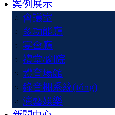
案例展示
會議室
多功能廳
宴會廳
禮堂/劇院
體育場館
錄音棚系統(tǒng)
演藝娛樂
新聞中心