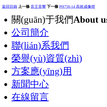
返回目錄
上一條
音王音響
下一條
PH750-14 高效成像燈
關(guān)于我們
About u
公司簡介
聯(lián)系我們
榮譽(yù)資質(zhì)
方案應(yīng)用
新聞中心
在線留言