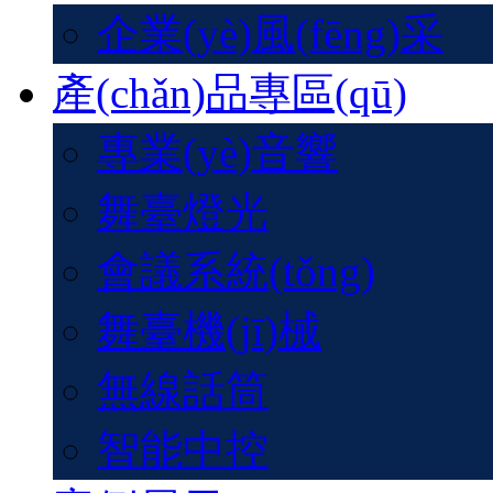
企業(yè)風(fēng)采
產(chǎn)品專區(qū)
專業(yè)音響
舞臺燈光
會議系統(tǒng)
舞臺機(jī)械
無線話筒
智能中控