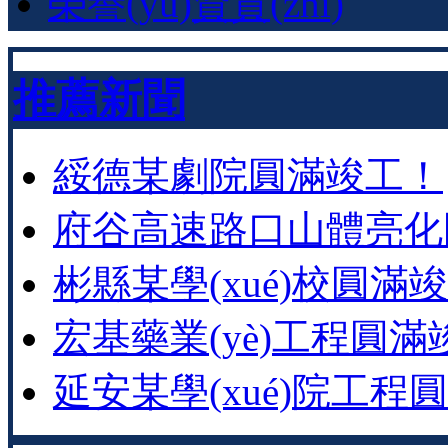
榮譽(yù)資質(zhì)
推薦新聞
綏德某劇院圓滿竣工！
府谷高速路口山體亮化
彬縣某學(xué)校圓滿竣工
宏基藥業(yè)工程圓滿
延安某學(xué)院工程