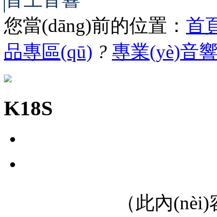
您當(dāng)前的位置：
首
品專區(qū)
?
專業(yè)音
K18S
（此內(nèi