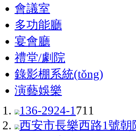
會議室
多功能廳
宴會廳
禮堂/劇院
錄影棚系統(tǒng)
演藝娛樂
136-2924-1
711
西安市長樂西路1號朝陽