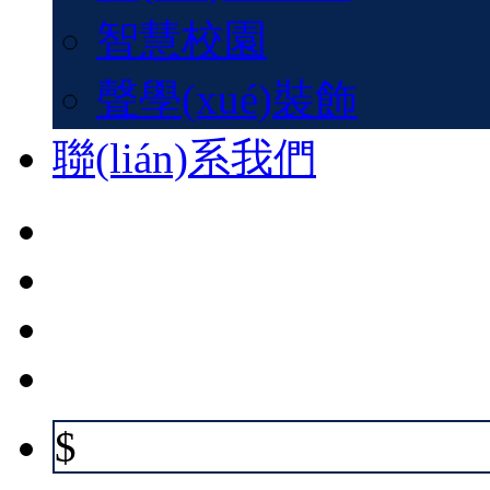
智慧校園
聲學(xué)裝飾
聯(lián)系我們
$