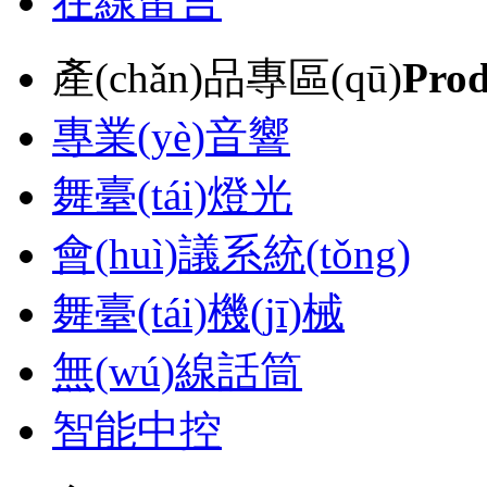
在線留言
產(chǎn)品專區(qū)
Prod
專業(yè)音響
舞臺(tái)燈光
會(huì)議系統(tǒng)
舞臺(tái)機(jī)械
無(wú)線話筒
智能中控