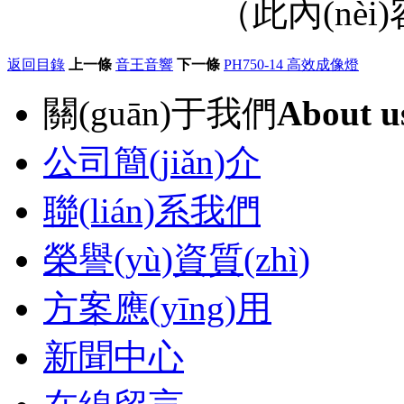
（此內(nèi
返回目錄
上一條
音王音響
下一條
PH750-14 高效成像燈
關(guān)于我們
About u
公司簡(jiǎn)介
聯(lián)系我們
榮譽(yù)資質(zhì)
方案應(yīng)用
新聞中心