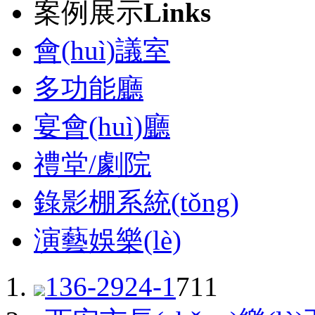
案例展示
Links
會(huì)議室
多功能廳
宴會(huì)廳
禮堂/劇院
錄影棚系統(tǒng)
演藝娛樂(lè)
136-2924-1
711