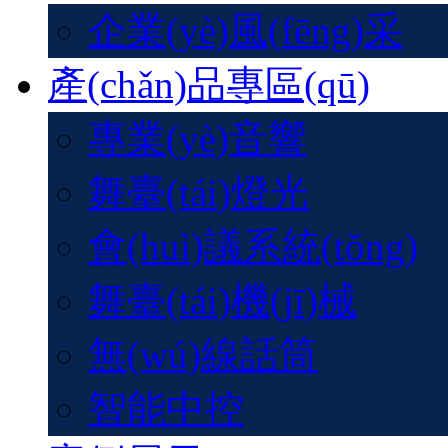
企業(yè)風(fēng)采
產(chǎn)品專區(qū)
專業(yè)音響
舞臺(tái)燈光
會(huì)議系統(tǒng)
舞臺(tái)機(jī)械
無(wú)線話筒
智能中控