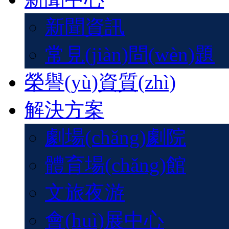
新聞資訊
常見(jiàn)問(wèn)題
榮譽(yù)資質(zhì)
解決方案
劇場(chǎng)劇院
體育場(chǎng)館
文旅夜游
會(huì)展中心