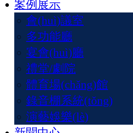
案例展示
會(huì)議室
多功能廳
宴會(huì)廳
禮堂/劇院
體育場(chǎng)館
錄音棚系統(tǒng)
演藝娛樂(lè)
新聞中心