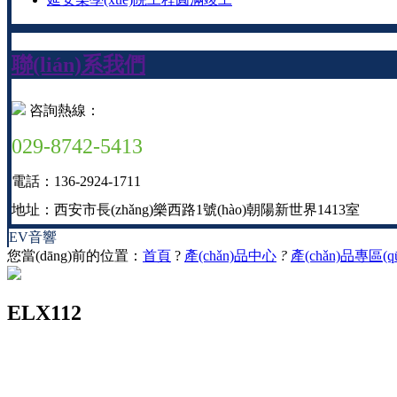
聯(lián)系我們
咨詢熱線：
029-8742-5413
電話：136-2924-1711
地址：西安市長(zhǎng)樂西路1號(hào)朝陽新世界1413室
EV音響
您當(dāng)前的位置：
首頁
?
產(chǎn)品中心
?
產(chǎn)品專區(q
ELX112