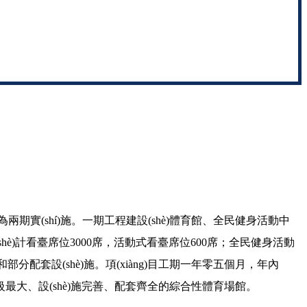
目分為兩期實(shí)施。一期工程建設(shè)體育館、全民健身活動中
hè)計看臺席位3000席，活動式看臺席位600席；全民健身活動
部分配套設(shè)施。項(xiàng)目工期一年零五個月，年內
大、設(shè)施完善、配套齊全的綜合性體育場館。