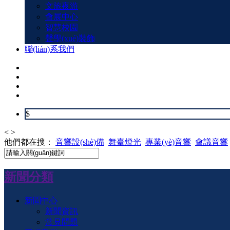
文旅夜游
會展中心
智慧校園
聲學(xué)裝飾
聯(lián)系我們
$
<
>
他們都在搜：
音響設(shè)備
舞臺燈光
專業(yè)音響
會議音響
新聞分類
新聞中心
新聞資訊
常見問題