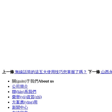
上一條
無線話筒的這五大使用技巧您掌握了嗎？
下一條
山西永
關(guān)于我們
About us
公司簡介
聯(lián)系我們
榮譽(yù)資質(zhì)
方案應(yīng)用
新聞中心