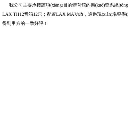
我公司主要承接該項(xiàng)目的體育館的擴(kuò)聲系統(tǒng)，提供
LAX TH12音箱12只；配置LAX MA功放，通過現(xiàn)場聲學
得到甲方的一致好評！