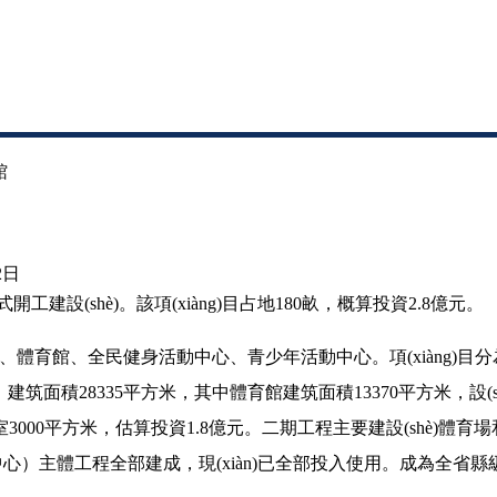
館
2日
shè)。該項(xiàng)目占地180畝，概算投資2.8億元。
體育場、體育館、全民健身活動中心、青少年活動中心。項(xiàng)
筑面積28335平方米，其中體育館建筑面積13370平方米，設(s
室3000平方米，估算投資1.8億元。二期工程主要建設(shè)體育場和
）主體工程全部建成，
現(xiàn)已全部投入使用
。
成為全省縣級最