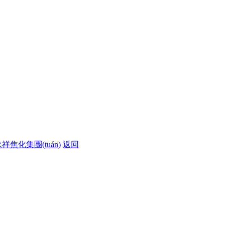
祥焦化集團(tuán)
返回