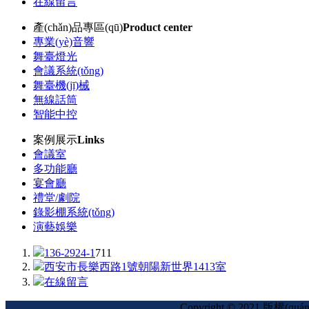
在線留言
產(chǎn)品專區(qū)
Product center
專業(yè)音響
舞臺燈光
會議系統(tǒng)
舞臺機(jī)械
無線話筒
智能中控
案例展示
Links
會議室
多功能廳
宴會廳
禮堂/劇院
錄影棚系統(tǒng)
演藝娛樂
136-2924-1
711
西安市長樂西路1號朝陽新世界1413室
在線留言
Copyright © 2021