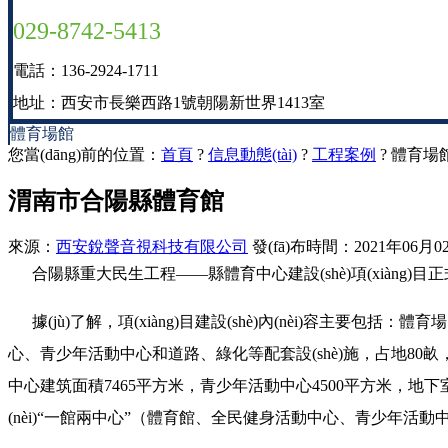
029-8742-5413
電話：136-2924-1711
地址：西安市長樂西路1號朝陽新世界1413室
體育場館
您當(dāng)前的位置：
首頁
?
信息動態(tài)
?
工程案例
? 體育場
渭南市合陽縣體育館
來源：
西安銳聲音視科技有限公司
發(fā)布時間：2021年06月0
合陽縣重大民生工程——縣體育中心建設(shè)項(xiàng)目正式開工建設(
據(jù)了解，項(xiàng)目建設(shè)內(nèi)容主要包括：
心、青少年活動中心和道路、綠化等配套設(shè)施，占地80畝，建
中心建筑面積7465平方米，青少年活動中心4500平方米，地下
(nèi)“一館兩中心”（體育館、全民健身活動中心、青少年活動中心