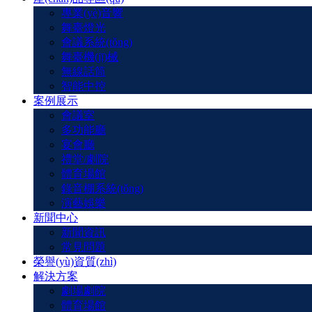
專業(yè)音響
舞臺燈光
會議系統(tǒng)
舞臺機(jī)械
無線話筒
智能中控
案例展示
會議室
多功能廳
宴會廳
禮堂/劇院
體育場館
錄音棚系統(tǒng)
演藝娛樂
新聞中心
新聞資訊
常見問題
榮譽(yù)資質(zhì)
解決方案
劇場劇院
體育場館