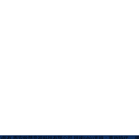
 版權(quán)所有 西安銳聲音視科技有限公司 技術(shù)支持：萬啟時代
備