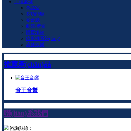
工程案例
會議室
多功能廳
宴會廳
劇院/禮堂
體育場館
錄影棚系統(tǒng)
演藝娛樂
推薦產(chǎn)品
音王音響
聯(lián)系我們
咨詢熱線：