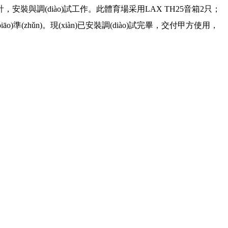
，安裝與調(diào)試工作。此體育場采用LAX TH25音箱2只；
準(zhǔn)。現(xiàn)已安裝調(diào)試完畢，交付甲方使用，