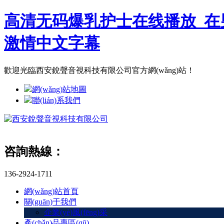
高清无码爆乳护士在线播放_在
激情中文字幕
歡迎光臨西安銳聲音視科技有限公司官方網(wǎng)站！
網(wǎng)站地圖
聯(lián)系我們
咨詢熱線：
136-2924-1711
網(wǎng)站首頁
關(guān)于我們
企業(yè)風(fēng)采
產(chǎn)品專區(qū)