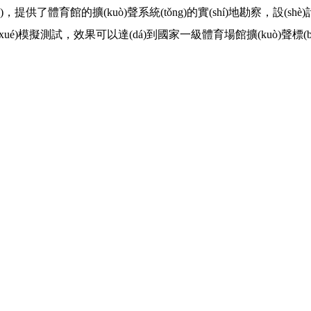
了體育館的擴(kuò)聲系統(tǒng)的實(shí)地勘察，設(shè)計
(xué)模擬測試，效果可以達(dá)到國家一級體育場館擴(kuò)聲標(biāo)