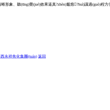
清晰形象、聽(tīng)覺(jué)效果逼真?zhèn)魃瘛?huì)議過(guò)
西永祥焦化集團(tuán)
返回